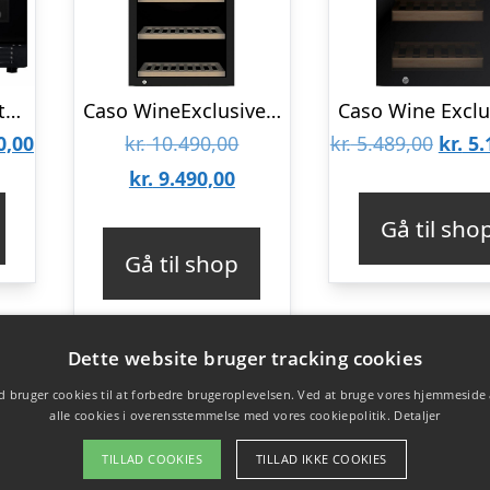
Cavin Arctic Collection 60D Fullglass Black indbygget vinkøleskab 46 flasker
Caso WineExclusive 180 Smart Falstaff Edition vinkøleskab
Den
Den
Den
0,00
kr.
10.490,00
kr.
5.489,00
kr.
5.
lige
aktuelle
Den
oprindelige
oprin
kr.
9.490,00
pris
aktuelle
pris
pris
Gå til sho
er:
pris
var:
var:
Gå til shop
5,00.
kr. 5.290,00.
er:
kr. 10.490,00.
kr. 5.
kr. 9.490,00.
Dette website bruger tracking cookies
 bruger cookies til at forbedre brugeroplevelsen. Ved at bruge vores hjemmeside
alle cookies i overensstemmelse med vores cookiepolitik.
Detaljer
TILLAD COOKIES
TILLAD IKKE COOKIES