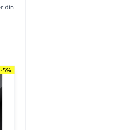
r din
-5%