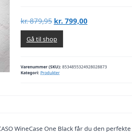
Den
Den
kr.
879,95
kr.
799,00
oprindelige
aktuelle
pris
pris
Gå til shop
var:
er:
kr. 879,95.
kr. 799,00.
Varenummer (SKU):
8534855324928028873
Kategori:
Produkter
CASO WineCase One Black får du den perfekte